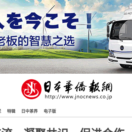
栏
特辑
日中茶界
电子版