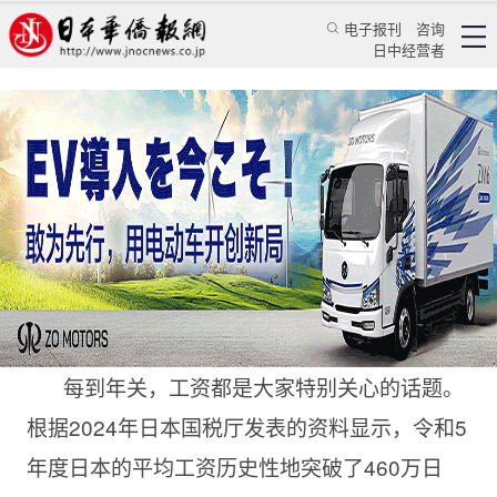
电子报刊
咨询
日中经营者
专家预测工资还要涨 民众抱怨跟不上物价
财经频道★施银
专栏
施银
日本华侨报
2025/1/10 14:07:33
每到年关，工资都是大家特别关心的话题。
根据
2024年日本国税厅发表的资料显示，令和5
年度日本的平均工资历史性
地
突破了
460万日