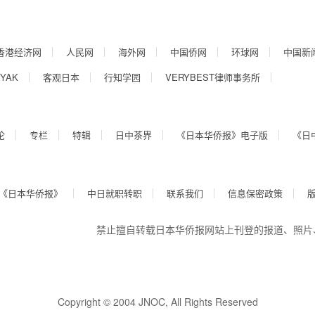
香港经济网
人民网
海外网
中国侨网
环球网
中国新
YAK
客观日本
行知学园
VERYBEST律师事务所
论
专栏
特辑
日中茶界
《日本华侨报》电子版
《日
《日本华侨报》
中日就职转职
联系我们
信息保密政策
禁止擅自转载日本华侨报网站上刊登的报道、照片
Copyright © 2004 JNOC, All Rights Reserved