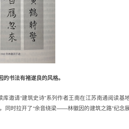
因的书法有褚遂良的风格。
读库邀请“建筑史诗”系列作者王南在江苏南通阅读基
，同时拉开了“余音绕梁——林徽因的建筑之路”纪念