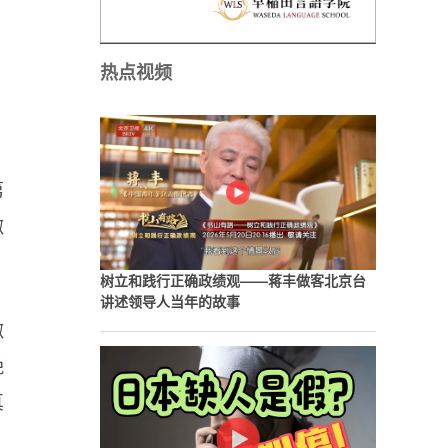
，
热点视频
第
徽
树立和践行正确政绩观——蒋丰做客北京台
讲述领导人当年的故事
徽
挽
真