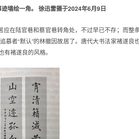
迹墙绘一角。 徐迅雷摄于2024年6月9日
居应在陆官巷和蔡官巷转角处，不过早已不存；而整
追慕者“默认”的林徽因故居了。唐代大书法家褚遂良
也有褚遂良的风格。