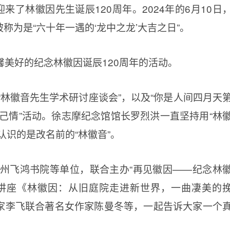
来了林徽因先生诞辰120周年。2024年的6月10日
称为是“六十年一遇的‘龙中之龙’大吉之日”。
美好的纪念林徽因诞辰120周年的活动。
“林徽音先生学术研讨座谈会”，以及“你是人间四月天
己情”活动。徐志摩纪念馆馆长罗烈洪一直坚持用“林
认识的是改名前的“林徽音”。
杭州飞鸿书院等单位，联合主办“再见徽因——纪念林
办讲座《林徽因：从旧庭院走进新世界，一曲凄美的
赏家李飞联合著名女作家陈曼冬等，一起告诉大家一个