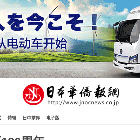
栏
特辑
日中茶界
电子版