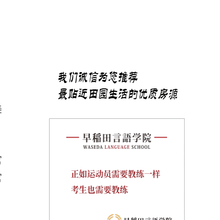
美
官
官