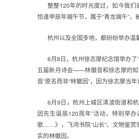
整整120年的时光度过，如今我们迎
恰逢甲辰年端午节，属于“青龙端午”，被
杭州以及全国多地，都纷纷举办温馨
6月8日，杭州徐志摩纪念馆举办了
五届新月诗会——林徽音和徐志摩的知
音”原名而非“林徽因”，因为徐志摩当年
6月9日，杭州上城区清波街道和
因先生诞辰120周年”活动，特别举
歌……》，飞鸿书院“山长”、文物鉴
实的林徽因。