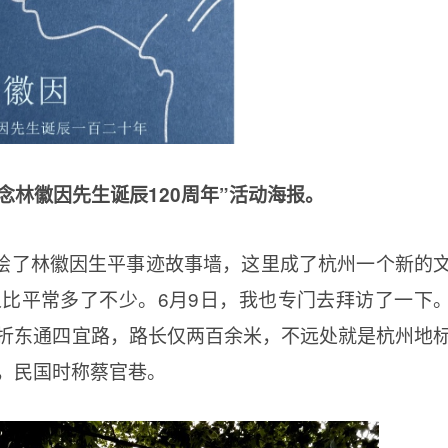
念林徽因先生诞辰120周年”活动海报。
绘了林徽因生平事迹故事墙，这里成了杭州一个新的
比平常多了不少。6月9日，我也专门去拜访了一下
折东通四宜路，路长仅两百余米，不远处就是杭州地
，民国时称蔡官巷。