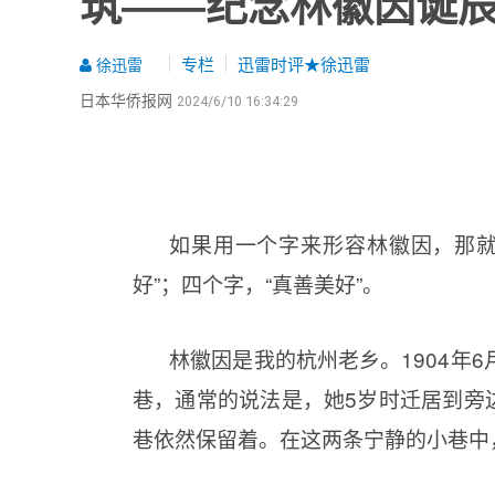
筑——纪念林徽因诞辰
专栏
迅雷时评★徐迅雷
徐迅雷
日本华侨报网
2024/6/10 16:34:29
如果用一个字来形容林徽因，那就是
好”；四个字，“真善美好”。
林徽因是我的杭州老乡。1904年
巷，通常的说法是，她5岁时迁居到旁
巷依然保留着。在这两条宁静的小巷中