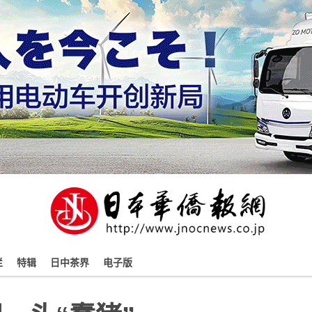
栏
特辑
日中茶界
电子版