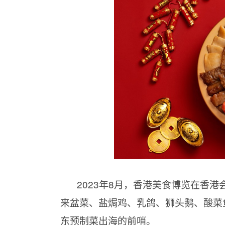
2023年8月，香港美食博览在香
来盆菜、盐焗鸡、乳鸽、狮头鹅、酸菜
东预制菜出海的前哨。