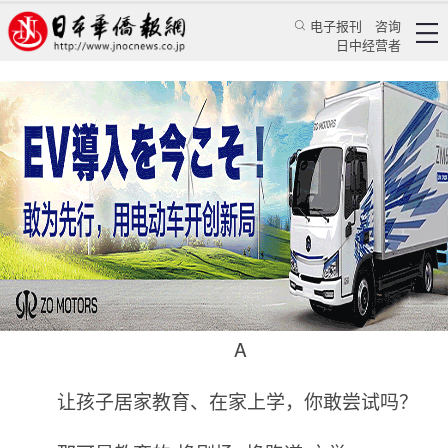
电子报刊
咨询
日中经营者
奥运冠军让女儿在家上学是童话般的尝试
专栏
迅雷时评★徐迅雷
徐迅雷
日本华侨报
2024/3/14 16:42:39
A
让孩子居家教育、在家上学，你敢尝试吗？