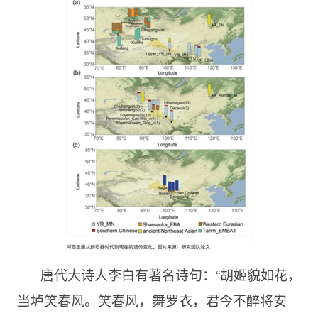
唐代大诗人李白有著名诗句：“胡姬貌如花，
当垆笑春风。笑春风，舞罗衣，君今不醉将安