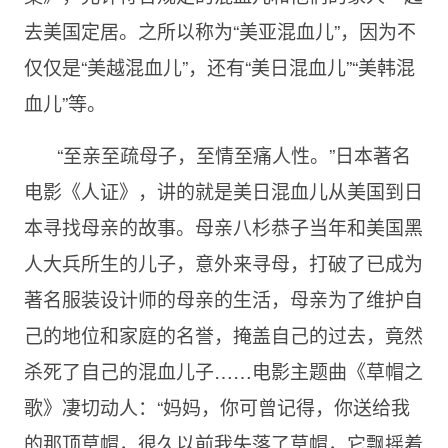
去美国定居。之所以称为“美亚混血儿”，因为不
仅仅是“美越混血儿”，还有“美日混血儿”“美韩混
血儿”等。
“至亲至疏母子，至情至痛人性。”日本著名
电影《人证》，讲的就是美日混血儿从美国到日
本寻找母亲的故事。母亲八杉恭子当年和美国黑
人大兵所生的儿子，意外来寻母，打破了已成为
著名服装设计师的母亲的生活，母亲为了维护自
己的地位和家庭的名誉，掩盖自己的过去，竟然
杀死了自己的混血儿子……电影主题曲《草帽之
歌》凄切动人：“妈妈，你可曾记得，你送给我
的那顶草帽，很久以前我失落了草帽，它飘摇着