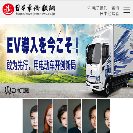
电子报刊
咨询
日中经营者
让世界多一些混血儿吧！
专栏
迅雷时评★徐迅雷
徐迅雷
日本华侨报
2023/12/26 15:42:49