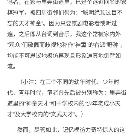
笔者，在家与里弄街道里，已是个远近间名的象
棋冠军，被四周街邻们誉为：“聪明绝顶过目不
忘的天才神童”。因为只要京剧电影看或听过一
遍，之后即从台词到音乐，我这个常被家内外
“观众”们敬佩而歧视地称作“神童”的右派“野种”，
均能不可思议地模仿再现且形象逼真地倒背如
流。
（小注：在三个不同的幼年时代、少年时
代、青年时代，笔者曾先后被分别称为：里弄街
道里的“神童天才”和中学校内的“少年老成小天
才”及大学校内的“文武天才”。）
然而，尽管如此，记忆模彷力奇特惊人的这