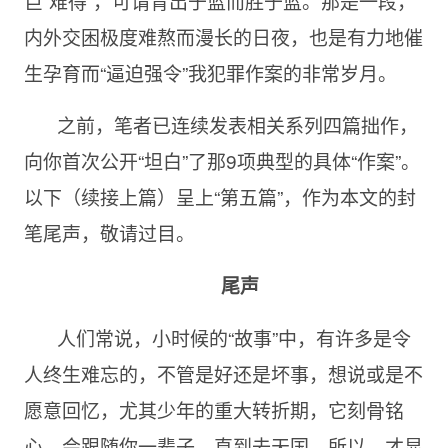
巨“难得”，可谓青出于蓝而胜于蓝。那是一段，
内外交困极度难熬而漫长的日夜，也是有力地催
生孕育而“逼迫强令”我犯罪作案的非常岁月。
之前，笔者已连续发表相关系列四篇拙作，
向你首次公开“坦白”了那9项典型的具体“作案”。
以下（续接上篇）呈上“第五篇”，作为本文的封
笔尾声，敬请过目。
尾声
人们常说，小时候的“故事”中，有许多是令
人终生难忘的，不管是好还是坏事，想说或是不
愿意回忆，尤其少年的重大转折期，它刻骨铭
心，会跟随你一辈子，直到去天国。所以，才显