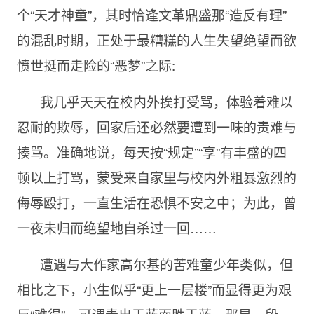
个“天才神童”，其时恰逢文革鼎盛那“造反有理”
的混乱时期，正处于最糟糕的人生失望绝望而欲
愤世挺而走险的“恶梦”之际:
我几乎天天在校内外挨打受骂，体验着难以
忍耐的欺辱，回家后还必然要遭到一味的责难与
揍骂。准确地说，每天按“规定”“享”有丰盛的四
顿以上打骂，蒙受来自家里与校内外粗暴激烈的
侮辱殴打，一直生活在恐惧不安之中；为此，曾
一夜未归而绝望地自杀过一回……
遭遇与大作家高尔基的苦难童少年类似，但
相比之下，小生似乎“更上一层楼”而显得更为艰