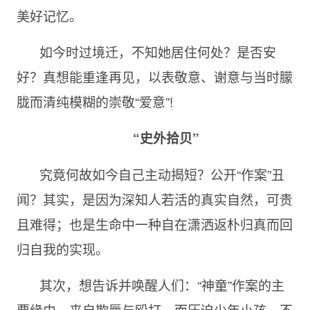
美好记忆。
如今时过境迁，不知她居住何处？是否安
好？真想能重逢再见，以表敬意、谢意与当时朦
胧而清纯模糊的崇敬“爱意”!
“史外拾
贝
”
究竟何故如今自己主动揭短？公开“作案”丑
闻？其实，是因为深知人若活的真实自然，可贵
且难得；也是生命中一种自在潇洒返朴归真而回
归自我的实现。
其次，想告诉并唤醒人们：“神童”作案的主
要缘由，来自欺辱与殴打。而压迫少年小孩，不