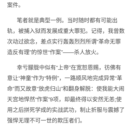
案件。
笔者就是典型一例。当时随时都有可能出
轨，被捕入狱而发展成重大罪犯。记得，我曾数
次动过欲念，差点实行轰轰烈烈所谓“革命无罪
造反有理”的惊世“作案”——杀人放火。
幸亏朦胧中似有“上帝”在宽恕恩赐，彷佛有
意让“神童”作为“特例”，一路顺风地完成异常“革
命”而又故意“放虎归山”和翻身解脱：使我能大闹
天宫地悍然“作案”9项，却最终得以安然无恙;使
用之后拼死学成的实战武功，制止折服与震撼了
强悍无理不可一世的欺压者们。