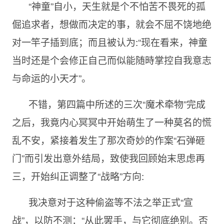
“神童”自小，天生就是个不怕苦不畏死的孤
倔追求者，想做而决定的事，就会不屈不饶地绝
对一竿子插到底；而且被认为:“现在看来，神童
当时还是个会修正自己而似能随時掌控自我意志
与命运的小天才”。
不错，第四篇中所述的三次“魔术牵物”完成
之后，我竟内心冥冥中开始萌生了一种莫名的慌
乱不安，紧接着发生了那次奇妙的作案“石弹砸
门”而引发出意外结局，致使我回顾始末思虑再
三，开始纠正调整了“战略”方向:
我决意对于这种偷盗等不法之举正式“宣
战”，以防不测：“从此罢手，与它彻底绝别。否