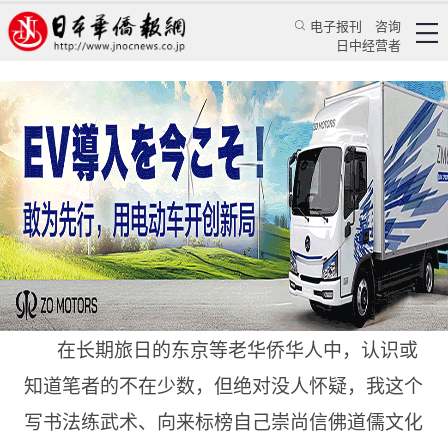
电子报刊
咨询
日中经营者
“作案”——来自“天才神童”的真实自述(五)
特辑
华文汇萃
黄教聪
日本华侨报
2024/12/27 16:27:43
在长期旅日的东京等老华侨华人中，认识或
知道笔者的不在少数，但绝对没人怀疑，我这个
写书法练武术、向来标榜自己崇尚信佛道儒文化