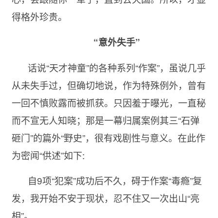
得格外珍贵。
“意外失手”
话说“天才神童”的各种系列“作案”，虽说几乎
从未失手过，但确切地说，作为特殊例外，曾有
一回不慎败露而被抓获。只因羞于曝光，一直秘
而不宣无人知晓；那是一幕归属案例其三“石弹
砸门”的篇外“野史”，很有戏剧性与意义。在此作
为密闻“供述”如下:
自9项“犯案”成功后不久，碍于作案“毒瘾”复
发，我开始不安于现状，忍不住又一次出山“亮
相”。