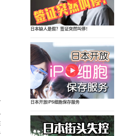
和
日本缺人是假？签证突然叫停！
，
十
日本开放iPS细胞保存服务
人
性
告