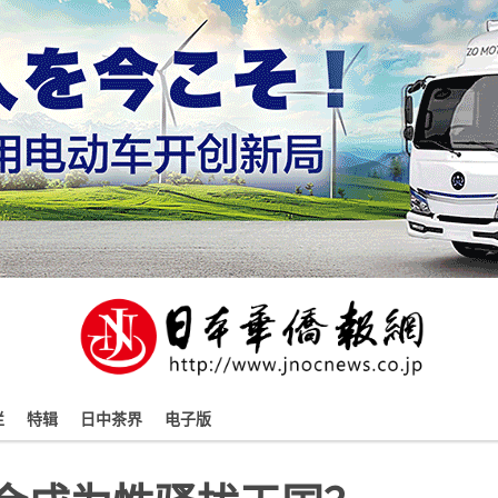
栏
特辑
日中茶界
电子版