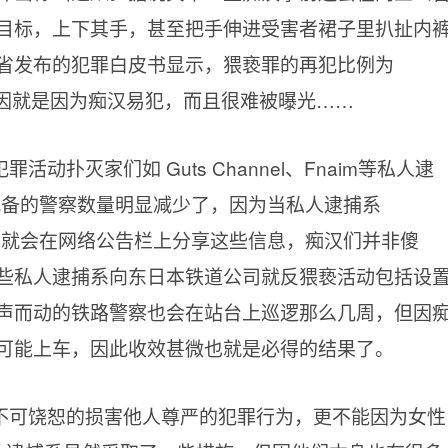
目标，上下其手，甚至把手伸进受害者裙子里扒扯内
省发布的犯罪白皮书显示，猥亵罪的再犯比例为
原因就是因为痴汉易犯，而且很难被曝光……
扑灭家们如 Guts Channel、Fnaim等私人逮
台上配备的警察数量明显减少了，因为当私人逮捕系
们马上就会在网络公告栏上分享这些信息，痴汉们并非傻
些私人逮捕系向东日本铁道公司就反猥亵活动包括设
声而动的铁路警察也会在站台上巡逻那么几周，但因
可能上车，因此收效甚微也就是必得的结果了。
不可饶恕的损害他人尊严的犯罪行为，更不能因为女性