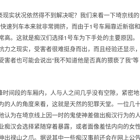
亵现实状况依然得不到解决呢？我们来看一下埼京线的
勤快速列车本来就非常拥挤，而由于1号车厢靠近新宿
常高。这就是痴汉们选择1号车为下手处的主要原因。
抗力之现实，受害者很难挺身而出，而且经验还显示
受害者也可能会说出“我不知道他是否真的猥亵了我”等
峰时间段的车厢内，人与人之间几乎没有空隙，紧密地
为的人的角度来看，这就是天然的犯罪天堂。一位几
他认为在埼京线上因一时的鬼使神差做出痴汉行为的
业痴汉会选择紧随穿着暴露，或者面像羞怯内向的女
伸出禄山之爪。据说其中一些痴汉事前还会在网上公