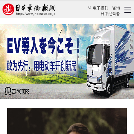
电子报刊
咨询
日中经营者
看中日韩三国人对见死不救现象有怎样的不同见
解
日本新闻
社会观察
万景路
日本华侨报
2024/12/6 15:12:36