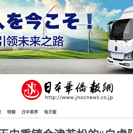
栏
特辑
日中茶界
电子版