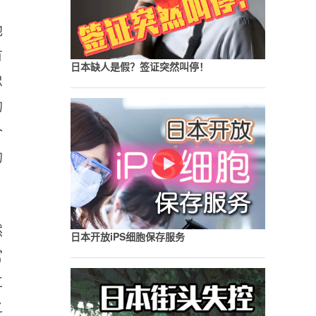
他
有
日本缺人是假？签证突然叫停！
忠
的
个
的
然
日本开放iPS细胞保存服务
官
立
之