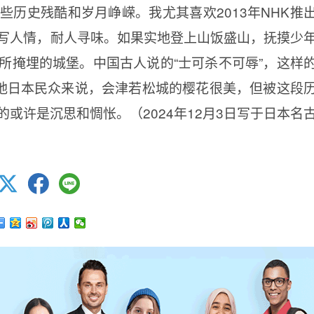
历史残酷和岁月峥嵘。我尤其喜欢2013年NHK推
写人情，耐人寻味。如果实地登上山饭盛山，抚摸少
所掩埋的城堡。中国古人说的“士可杀不可辱”，这样
当地日本民众来说，会津若松城的樱花很美，但被这段
或许是沉思和惆怅。（2024年12月3日写于日本名