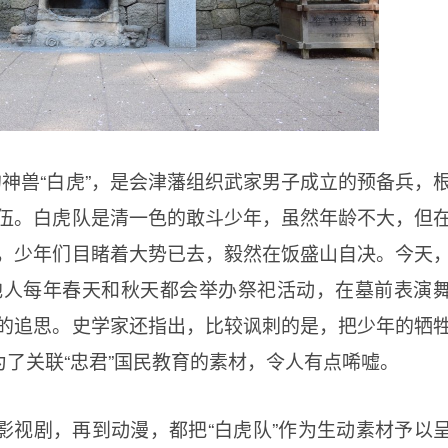
的神兽“白虎”，是会津藩组织武家男子成立的预备兵，
伍。白虎队是清一色的敢斗少年，虽然年龄不大，但
，少年们目睹着大势已去，毅然在饭盛山自决。今天
地人每年春天和秋天都会举办祭祀活动，在墓前表演
的追思。史学家还指出，比较讽刺的是，把少年的牺
为了关联“忠君”国民教育的素材，令人有点唏嘘。
影视剧，再到动漫，都把“白虎队”作为生动素材予以