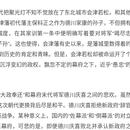
代把聚光灯不知不觉放在了东北城市会津若松。和其
津藩初代藩主保科正之作为德川家康的孙子，不但拥
诚度，在其家训第一条中便明确写着要对将军“竭尽
子孙”。这也使得，会津藩有史以来，是藩城里数得着
到历史的肯定和青睐。但是，会津若松却被命运开了
沉浮变幻的政权。飘忽不定的幕府之下，近乎“愚忠”
“大政奉还”和幕府末代将军德川庆喜之间的悲欢。虽
这次朝代更换背后尽是和平。德川庆喜拒绝新政府“辞
战争。某种意义上，国内的“佐幕派”和“倒幕派”的对
挺幕府，可悲的是，即便德川庆喜败北并承认新政府