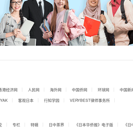
香港经济网
人民网
海外网
中国侨网
环球网
中国新
YAK
客观日本
行知学园
VERYBEST律师事务所
论
专栏
特辑
日中茶界
《日本华侨报》电子版
《日