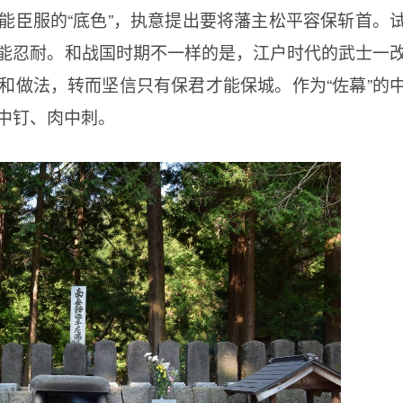
能臣服的“底色”，执意提出要将藩主松平容保斩首。
能忍耐。和战国时期不一样的是，江户时代的武士一
和做法，转而坚信只有保君才能保城。作为“佐幕”的
中钉、肉中刺。