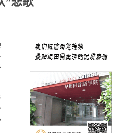
队”悲歌
视
不
必
年
少
心