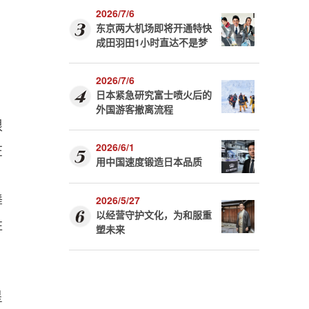
2026/7/6
东京两大机场即将开通特快
成田羽田1小时直达不是梦
2026/7/6
日本紧急研究富士喷火后的
外国游客撤离流程
根
2026/6/1
在
用中国速度锻造日本品质
，
舞
2026/5/27
以经营守护文化，为和服重
牲
塑未来
呈