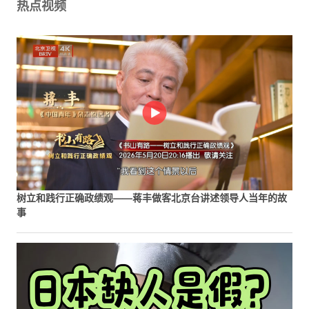
热点视频
树立和践行正确政绩观——蒋丰做客北京台讲述领导人当年的故
事