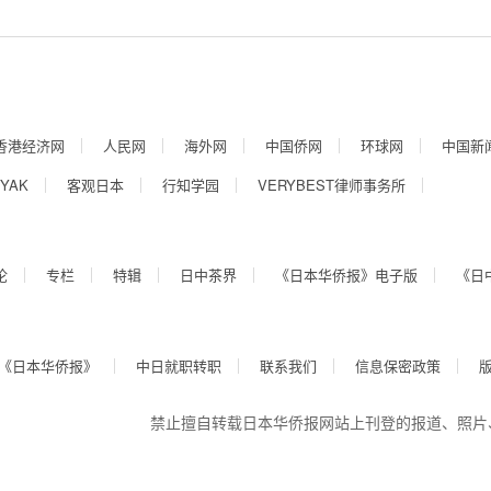
香港经济网
人民网
海外网
中国侨网
环球网
中国新
YAK
客观日本
行知学园
VERYBEST律师事务所
论
专栏
特辑
日中茶界
《日本华侨报》电子版
《日
《日本华侨报》
中日就职转职
联系我们
信息保密政策
禁止擅自转载日本华侨报网站上刊登的报道、照片