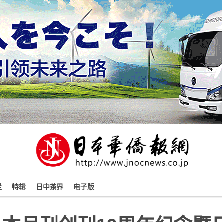
栏
特辑
日中茶界
电子版