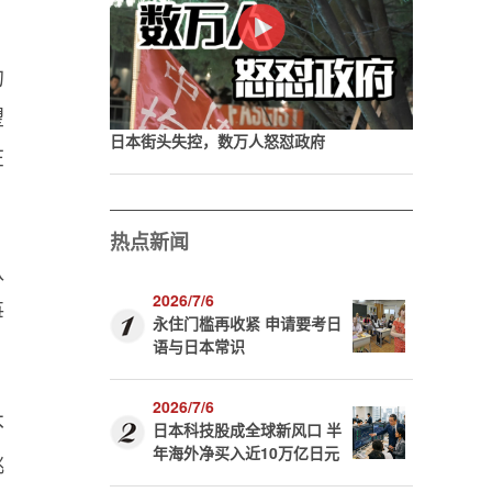
的
望
日本街头失控，数万人怒怼政府
在
热点新闻
队
2026/7/6
每
永住门槛再收紧 申请要考日
语与日本常识
2026/7/6
不
日本科技股成全球新风口 半
年海外净买入近10万亿日元
挑