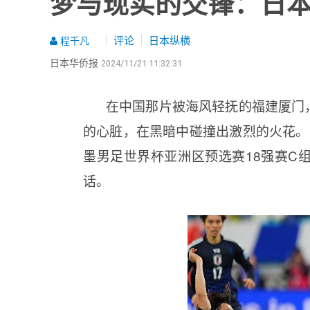
梦与现实的交锋：日
评论
日本纵横
程千凡
日本华侨报
2024/11/21 11:32:31
在中国那片被海风轻抚的福建厦门
的心脏，在黑暗中碰撞出激烈的火花。1
墨男足世界杯亚洲区预选赛18强赛C
话。