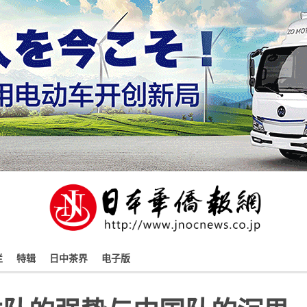
栏
特辑
日中茶界
电子版