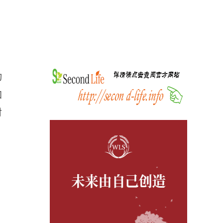
动
加
对