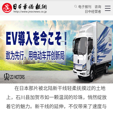
电子报刊
咨询
日中经营者
加贺温泉畔的共享之车延伸的是什么？
日本新闻
经济视野
程千凡
日本华侨报
2024/11/15 11:11:28
在日本那片被北陆新干线轻柔抚摸过的土地
上，石川县加贺市如一颗温润的珍珠，悄然绽放
着它的魅力。新干线的延伸，不仅带来了速度与