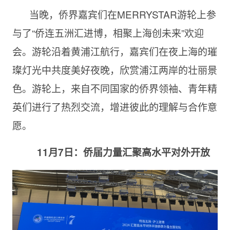
当晚，侨界嘉宾们在MERRYSTAR游轮上参
与了“侨连五洲汇进博，相聚上海创未来”欢迎
会。游轮沿着黄浦江航行，嘉宾们在夜上海的璀
璨灯光中共度美好夜晚，欣赏浦江两岸的壮丽景
色。游轮上，来自不同国家的侨界领袖、青年精
英们进行了热烈交流，增进彼此的理解与合作意
愿。
11
月7日：
侨
届力量
汇
聚高水平
对
外开放