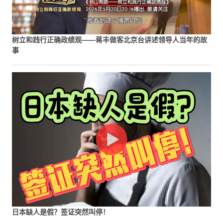
树立和践行正确政绩观——蒋丰做客北京台讲述领导人当年的故
事
日本缺人是假？签证突然叫停！