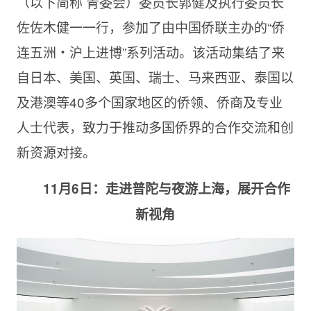
（以下简称 青委会）委员长郭健及执行委员长
佐佐木健一一行，参加了由中国侨联主办的“侨
连五洲・沪上进博”系列活动。该活动集结了来
自日本、美国、英国、瑞士、马来西亚、泰国以
及港澳等40多个国家地区的侨领、侨商及专业
人士代表，致力于推动多国侨界的合作交流和创
新资源对接。
11
月6日：走
进
普陀与夜游上海，展开合作
新
视
角