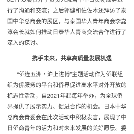
行了沟通和交流；之后郭健和佐佐木还拜访了泰
国中华总商会的展区，与泰国华人青年商会李嘉
淳会长就如何推动日泰华人青商交流合作进行了
深入的探讨。
携手未来，共享高
质
量
发
展机遇
“侨连五洲・沪上进博”主题活动作为侨联组
织为侨服务的平台和侨界促进高水平对外开放的
标志性活动，自2021年起每年举办，为全球侨
界提供了展示实力、促进合作的机会。日本中华
总商会青委会在此次活动中积极发言，展现了中
日侨商青年的活力和对未来发展的美好愿景。委