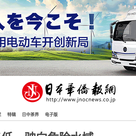
栏
特辑
日中茶界
电子版