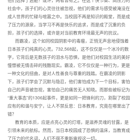
他们选择了逃避？或许，两者皆有之。在这个快节奏、高压力的
社会中，孩子们的心灵往往被忽视，他们的需求与感受被淹没在
成人世界的忙碌与喧嚣之中。当校园不再是知识的殿堂，而是成
了压力的源泉，当学习不再是快乐的追求，而是成了沉重的负
担，孩子们的选择，或许是对当前教育环境最无声的抗议。
而霸凌，这个如同校园阴影中的毒瘤，正悄无声息地侵蚀着
日本孩子们纯真的心灵。732,568起，这不仅仅是一个冰冷的数
字，它背后是无数孩子的泪水与恐惧，是他们对校园生活的美好
憧憬被无情击碎的残酷现实。霸凌，它不仅仅是一种行为，更是
一种文化的扭曲，是对人性善良与尊重的践踏。在霸凌的阴影
下，孩子们学会了沉默与隐忍，他们害怕成为下一个目标，害怕
自己的声音被忽视，害怕自己的痛苦无人知晓。而那些被标记为
“重大事态”的1306起事件，更是如同一把锋利的刀，割裂了校园
应有的和谐与安宁，让人不禁反思：日本教育，究竟在哪里出了
错？
教育的本质，应是点亮心灵的灯塔，是滋养灵魂的甘露，是
引领未来的航标。然而，当日本校园成了恐惧的温床，当教育成
了压力的代名词，人们不得不重新审视这一切。