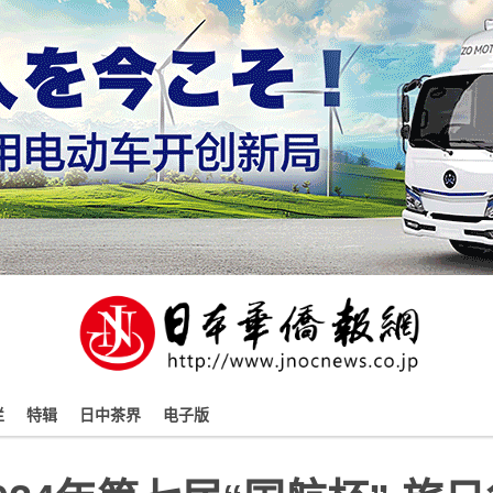
栏
特辑
日中茶界
电子版