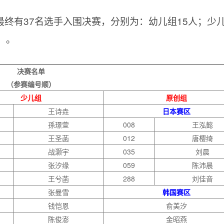
终有37名选手入围决赛，分别为：幼儿组15人；少
）。
决赛名单
（参赛编号顺）
少儿组
原创组
王诗垚
日本赛区
孫璟萱
008
王泓懿
王圣菡
012
唐樱绮
战灏宇
035
刘晨
张汐缘
059
陈沛晨
王兮菡
288
刘佳音
张曼雪
韩国赛区
钱恺恩
俞美汐
陈俊澎
金昭燕