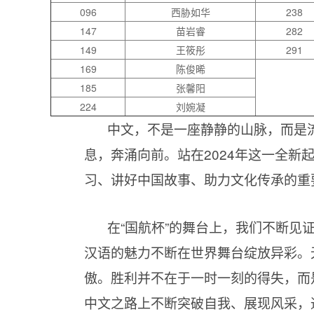
096
西胁如华
238
147
苗岩睿
282
149
王筱彤
291
169
陈俊晞
185
张馨阳
224
刘婉凝
中文，不是一座静静的山脉，而是
息，奔涌向前。站在2024年这一全新
习、讲好中国故事、助力文化传承的重
在“国航杯”的舞台上，我们不断见
汉语的魅力不断在世界舞台绽放异彩。
傲。胜利并不在于一时一刻的得失，而
中文之路上不断突破自我、展现风采，