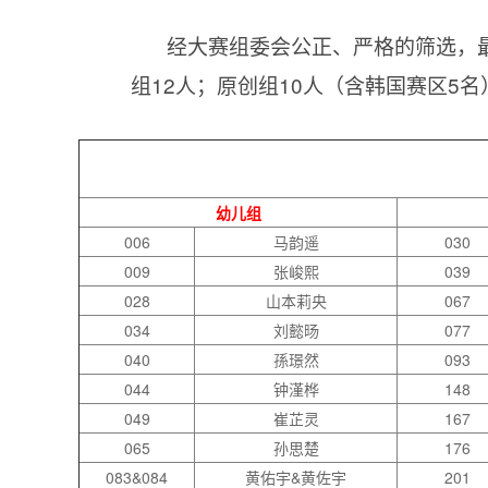
经大赛组委会公正、严格的筛选，最
组12人；原创组10人（含韩国赛区5名
幼儿组
006
马韵遥
030
009
张峻熙
039
028
山本莉央
067
034
刘懿旸
077
040
孫璟然
093
044
钟漌桦
148
049
崔芷灵
167
065
孙思楚
176
083&084
黄佑宇&黄佐宇
201