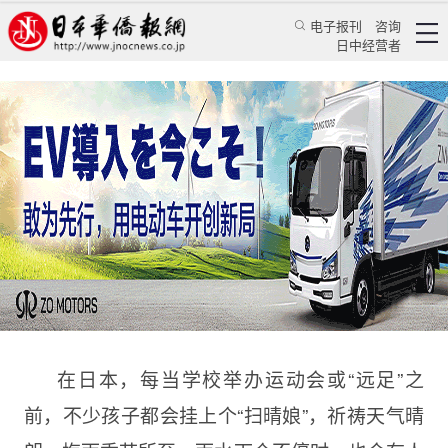
电子报刊
咨询
日中经营者
【日本文史漫笔259】浅原六朗的童谣《扫晴
娘》里的秘密
特辑
日本文史漫笔
蒋丰
日本华侨报
2024/10/28 10:13:24
在日本，每当学校举办运动会或“远足”之
前，不少孩子都会挂上个“扫晴娘”，祈祷天气晴