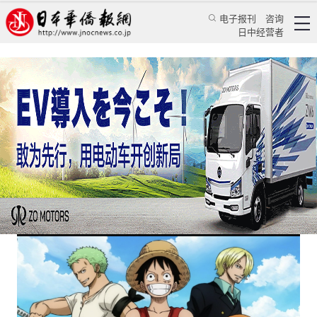
电子报刊
咨询
日中经营者
《海贼王》动画停播：是休整亦是机遇
专栏
次元左右★许多
许多
日本华侨报
2024/10/22 13:48:50