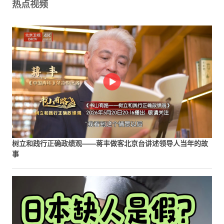
热点视频
树立和践行正确政绩观——蒋丰做客北京台讲述领导人当年的故
事