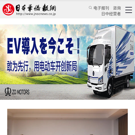
电子报刊
咨询
日中经营者
江苏省中国画学会写生基地于皖南宣砚文化园揭
牌
华人新闻
文化风采
乔聚
日本华侨报
2024/9/27 10:23:34