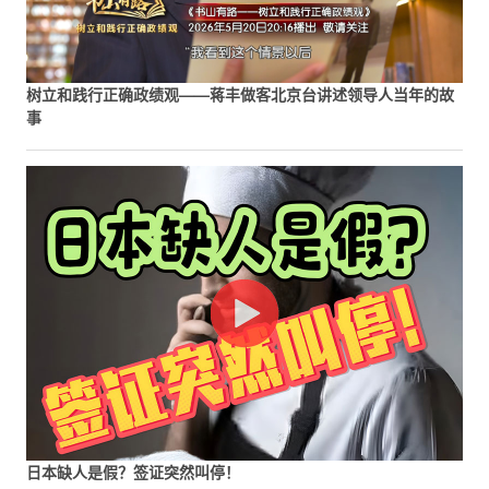
树立和践行正确政绩观——蒋丰做客北京台讲述领导人当年的故
事
日本缺人是假？签证突然叫停！