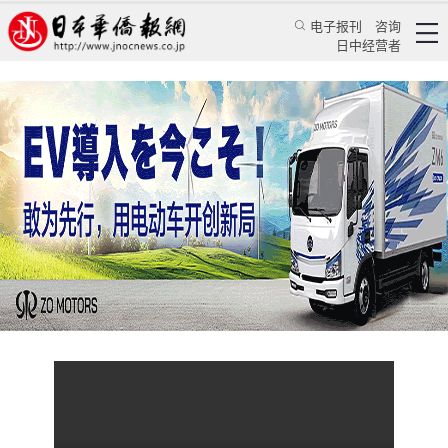
电子报刊
咨询
日中经营者
杨多杰《中国最美茶诗》日语版首发式在东京举
行
视频
活动撷彩
日本华侨报
2024/9/25 09:30:38