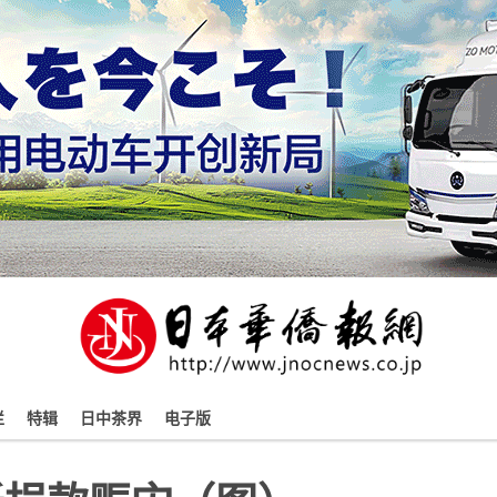
栏
特辑
日中茶界
电子版