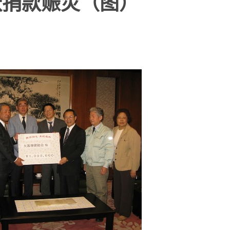
跃捐款赈灾（图）