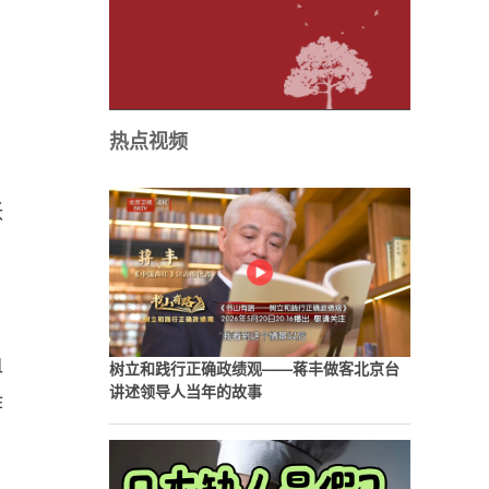
，
热点视频
，
张
血
树立和践行正确政绩观——蒋丰做客北京台
讲述领导人当年的故事
作