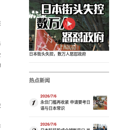
、
族
泰
受
日本街头失控，数万人怒怼政府
勤
热点新闻
2026/7/6
永住门槛再收紧 申请要考日
球
语与日本常识
2026/7/6
评