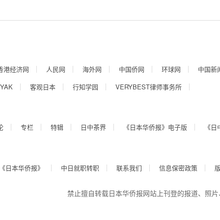
香港经济网
人民网
海外网
中国侨网
环球网
中国新
YAK
客观日本
行知学园
VERYBEST律师事务所
论
专栏
特辑
日中茶界
《日本华侨报》电子版
《日
《日本华侨报》
中日就职转职
联系我们
信息保密政策
禁止擅自转载日本华侨报网站上刊登的报道、照片