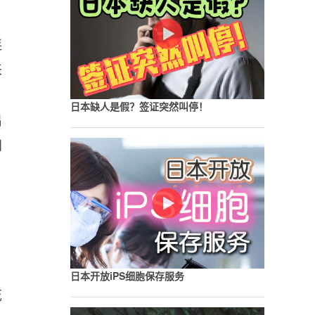
连
来
日本缺人是假？签证突然叫停！
出
同
日本开放iPS细胞保存服务
花