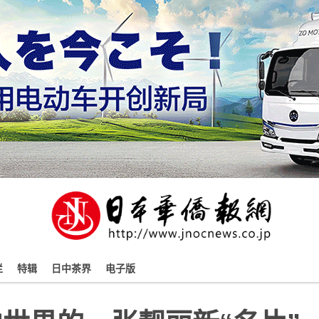
栏
特辑
日中茶界
电子版