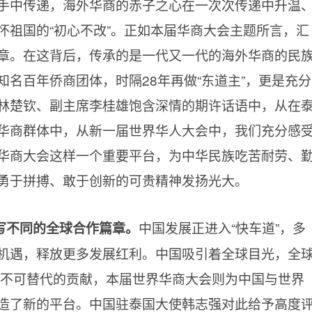
手中传递，海外华商的赤子之心在一次次传递中升温
怀祖国的“初心不改”。正如本届华商大会主题所言，汇
章。在这背后，传承的是一代又一代的海外华商的民
名百年侨商团体，时隔28年再做“东道主”，更是充分
林楚钦、副主席李桂雄饱含深情的期许话语中，从在
华商群体中，从新一届世界华人大会中，我们充分感
华商大会这样一个重要平台，为中华民族吃苦耐劳、
勇于拼搏、敢于创新的可贵精神发扬光大。
中国发展正进入“快车道”，多
写不同的全球合作篇章。
机遇，释放更多发展红利。中国吸引着全球目光，全
出不可替代的贡献，本届世界华商大会则为中国与世界
造了新的平台。中国驻泰国大使韩志强对此给予高度