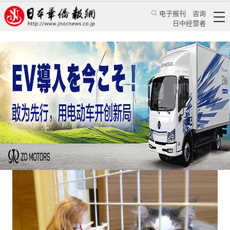
电子报刊
咨询
日中经营者
日本上架虐猫app？两周被骂下架
日本新闻
社会观察
刘若曦
日本华侨报
2023/6/22 01:42:44