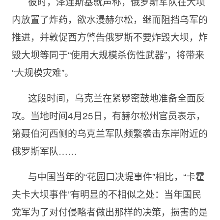
彼时，泽连斯基就声称，俄罗斯军队在大坝
内放置了炸药，欲水漫赫尔松，继而阻挡乌军的
推进，并敦促西方警告俄罗斯不要炸毁大坝，炸
毁大坝等同于“使用大规模杀伤性武器”，将带来
“大规模灾难”。
这段时间，乌克兰在紧锣密鼓地准备全面反
攻。当地时间4月25日，有赫尔松州官员表示，
第聂伯河西侧的乌克兰军队频繁袭击东岸附近的
俄罗斯军队……
与中国当年的“花园口决堤事件”相比，“卡霍
夫卡大坝事件”有明显的不相似之处：当年国民
党军为了对付侵略者做出那样的决策，损害的是