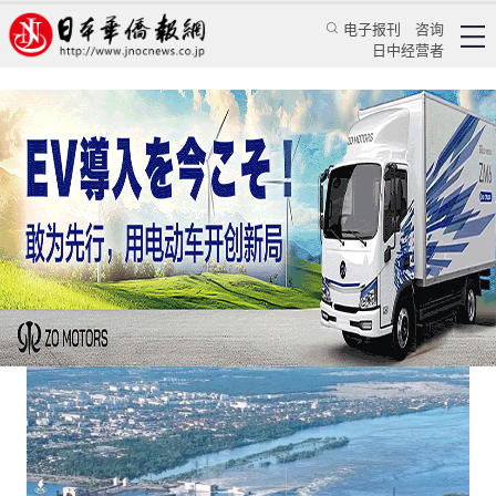
电子报刊
咨询
日中经营者
卡霍夫卡大坝被炸：俄版“花园口事件”？
评论
国际视角
徐迅雷
日本华侨报
2023/6/7 09:16:04