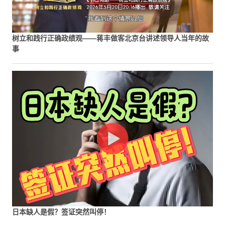
树立和践行正确政绩观——蒋丰做客北京台讲述领导人当年的故
事
日本缺人是假？签证突然叫停！