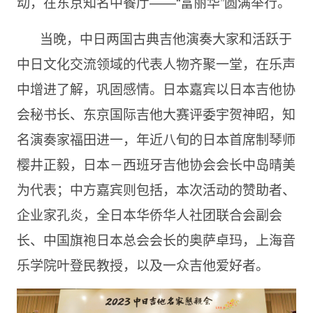
动，在东京知名中餐厅——“富丽华”圆满举行。
当晚，中日两国古典吉他演奏大家和活跃于
中日文化交流领域的代表人物齐聚一堂，在乐声
中增进了解，巩固感情。日本嘉宾以日本吉他协
会秘书⻓、东京国际吉他大赛评委宇贺神昭，知
名演奏家福田进一，年近八旬的日本首席制琴师
樱井正毅，日本－⻄班牙吉他协会会⻓中岛晴美
为代表；中方嘉宾则包括，本次活动的赞助者、
企业家孔炎，全日本华侨华人社团联合会副会
⻓、中国旗袍日本总会会⻓的奥萨卓玛，上海音
乐学院叶登⺠教授，以及一众吉他爱好者。