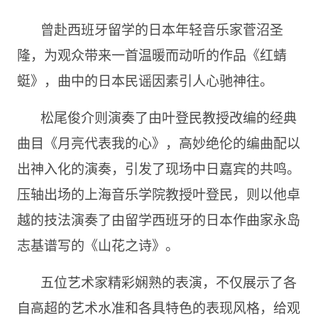
曾赴⻄班牙留学的日本年轻音乐家菅沼圣
隆，为观众带来一首温暖而动听的作品《红蜻
蜓》，曲中的日本⺠谣因素引人心驰神往。
松尾俊介则演奏了由叶登⺠教授改编的经典
曲目《月亮代表我的心》，高妙绝伦的编曲配以
出神入化的演奏，引发了现场中日嘉宾的共鸣。
压轴出场的上海音乐学院教授叶登⺠，则以他卓
越的技法演奏了由留学⻄班牙的日本作曲家永岛
志基谱写的《山花之诗》。
五位艺术家精彩娴熟的表演，不仅展示了各
自高超的艺术水准和各具特色的表现⻛格，给观