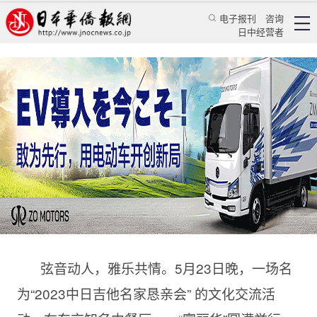
电子报刊
咨询
日中经营者
音乐让世界更美好 2023中日吉他名家恳亲会圆满
举行
华人新闻
文化风采
乔聚
日本华侨报
2023/5/25 17:57:44
弦音动人，雅乐共情。5月23日晚，一场名
为“2023中日吉他名家恳亲会” 的文化交流活