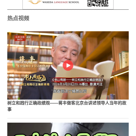
热点视频
树立和践行正确政绩观——蒋丰做客北京台讲述领导人当年的故
事