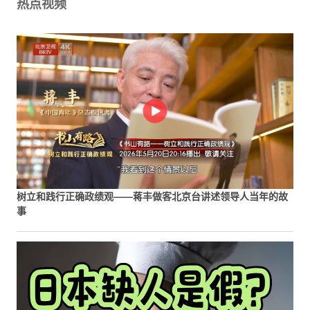
热点视频
树立和践行正确政绩观——蒋丰做客北京台讲述领导人当年的故
事