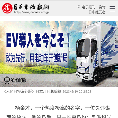
电子报刊
咨询
日中经营者
共建无人机产业生态，促进低空经济繁荣发展
——专访世界无人机联合会主席、世界无人机大会主席、深圳市
无人机行业协会会长杨金才
专访
华人菁英
蒋丰
《人民日报海外版》日本月刊总编辑
2023/5/19 20:25:28
杨金才，一个热度极高的名字，一位久违谋
面的故交。他的身后，是一长串身份：欧洲科学