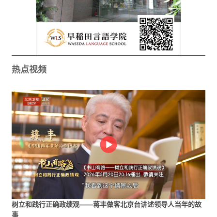
热点视频
树立和践行正确政绩观——蒋丰做客北京台讲述领导人当年的故
事