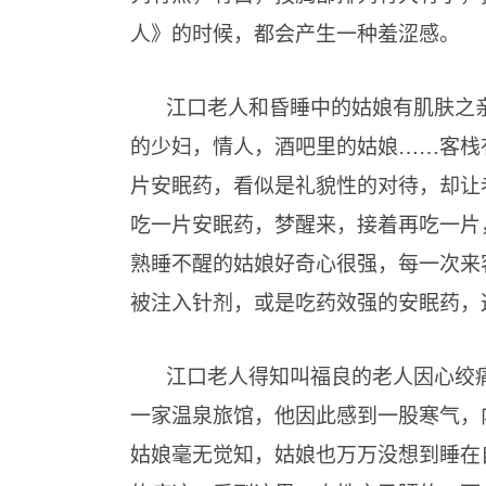
人》的时候，都会产生一种羞涩感。
江口老人和昏睡中的姑娘有肌肤之
的少妇，情人，酒吧里的姑娘……客栈
片安眠药，看似是礼貌性的对待，却让
吃一片安眠药，梦醒来，接着再吃一片
熟睡不醒的姑娘好奇心很强，每一次来
被注入针剂，或是吃药效强的安眠药，
江口老人得知叫福良的老人因心绞
一家温泉旅馆，他因此感到一股寒气，
姑娘毫无觉知，姑娘也万万没想到睡在