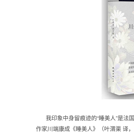
我印象中身留痕迹的“睡美人”是法
作家川端康成《睡美人》（叶渭渠 译，