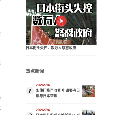
两
当
日本街头失控，数万人怒怼政府
对
是
热点新闻
2026/7/6
永住门槛再收紧 申请要考日
语与日本常识
的
过
2026/7/6