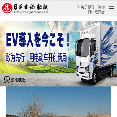
电子报刊
咨询
日中经营者
中国十余年间完成沙化土地治理3.65亿亩
特辑
学习天地
陈溯
中国新闻网
2025/6/18 11:29:47