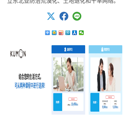
立东北亚防治荒漠化、土地退化和干旱网络。