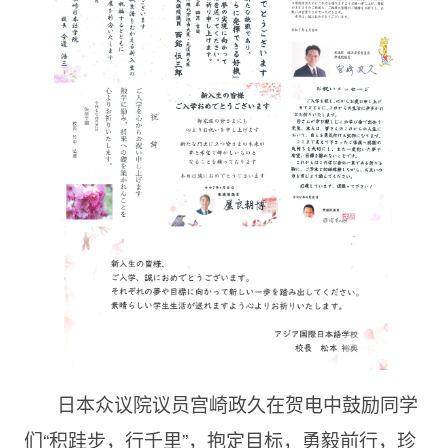
日本众议院议员宫崎政久在贺电中鼓励同学
们“积跬步，行千里”，抱定目标，勇毅前行，珍