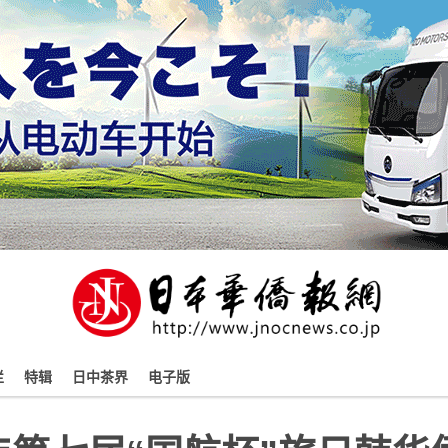
栏
特辑
日中茶界
电子版