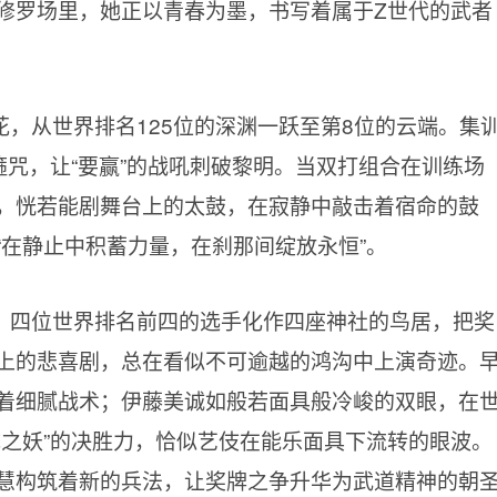
修罗场里，她正以青春为墨，书写着属于Z世代的武者
，从世界排名125位的深渊一跃至第8位的云端。集
箍咒，让“要赢”的战吼刺破黎明。当双打组合在训练场
，恍若能剧舞台上的太鼓，在寂静中敲击着宿命的鼓
“在静止中积蓄力量，在刹那间绽放永恒”。
，四位世界排名前四的选手化作四座神社的鸟居，把奖
上的悲喜剧，总在看似不可逾越的鸿沟中上演奇迹。
着细腻战术；伊藤美诚如般若面具般冷峻的双眼，在
成之妖”的决胜力，恰似艺伎在能乐面具下流转的眼波。
慧构筑着新的兵法，让奖牌之争升华为武道精神的朝