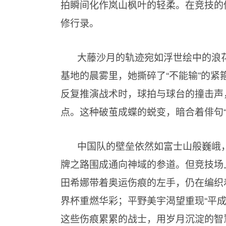
拍瞬间化作岚山枫叶的轻柔。在竞技的
修行录。
大藤沙月的轨迹宛如浮世绘中的浪花
基地的晨雾里，她撕碎了“不能输”的紧
反复推演战术时，球拍与球台的撞击声
点。这种破茧成蝶的蜕变，暗合着俳句
中国队的壁垒依然如富士山般巍峨
牌之路围成通向神域的参道。但竞技场
田希娜带着奥运伤痕的左手，仍在编织
界杯重燃华彩；平野美宇渴望重现“平
这些伤痕累累的战士，用岁月沉淀的智