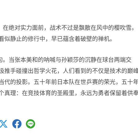
，在绝对实力面前，战术不过是飘散在风中的樱吹雪。
看似静止的修行中，早已蕴含着破壁的禅机。
句。当张本美和的呐喊与孙颖莎的沉静在球台两端交
极推手碰撞出哲学火花，人们看到的不仅是技术的巅
当代的投影。五十年前日本队在世乒赛的荣光，五十
个真理：在竞技体育的圣殿里，永远为勇者保留着供