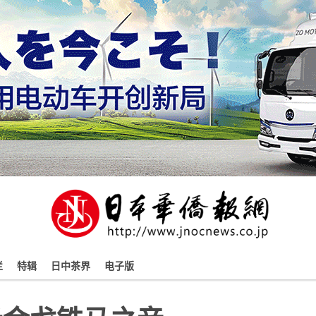
栏
特辑
日中茶界
电子版