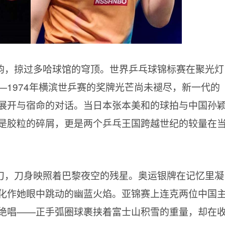
韵，掠过多哈球馆的穹顶。世界乒乓球锦标赛在聚光灯
—1974年横滨世乒赛的奖牌光芒尚未褪尽，新一代的
展开与宿命的对话。当日本张本美和的球拍与中国孙
是胶粒的碎屑，更是两个乒乓王国跨越世纪的较量在
刀，刀身映照着巴黎夜空的残星。奥运银牌在记忆里凝
化作她眼中跳动的幽蓝火焰。亚锦赛上连克两位中国
绝唱——正手弧圈球裹挟着富士山积雪的重量，却在