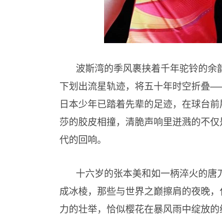
波斯湾的季风裹挟着千年驼铃的余
下划出流星轨迹，将五十年时空折叠—
日本少年已踏着先辈的足迹，在球台前
莎的胶皮相撞，清脆声响里迸溅的不仅
代的回响。
十六岁的张本美和如一柄淬火的唐
成冰棱，那些与世界之巅擦肩的夜晚，
力的壮举，恰似樱花在暴风雨中绽放的