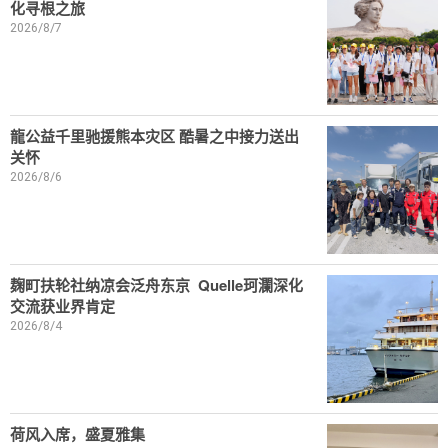
化寻根之旅
2026/8/7
龍公益千里驰援熊本灾区 酷暑之中接力送出
关怀
2026/8/6
麹町扶轮社纳凉会泛舟东京 Quelle珂瀾深化
交流获业界肯定
2026/8/4
荷风入席，盛夏雅集