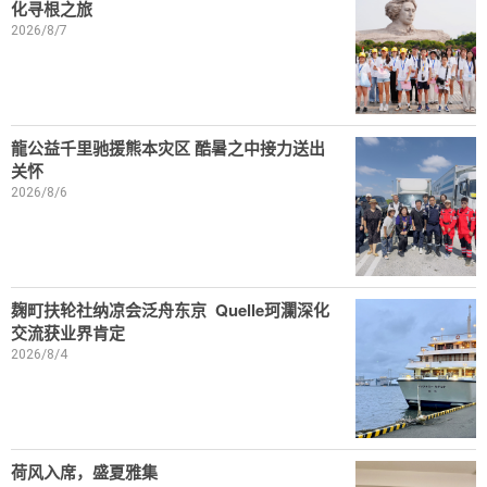
化寻根之旅
2026/8/7
龍公益千里驰援熊本灾区 酷暑之中接力送出
关怀
2026/8/6
麹町扶轮社纳凉会泛舟东京 Quelle珂瀾深化
交流获业界肯定
2026/8/4
荷风入席，盛夏雅集