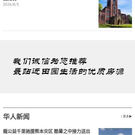
2026/8/5
华人新闻
丨更多▶
龍公益千里驰援熊本灾区 酷暑之中接力送出