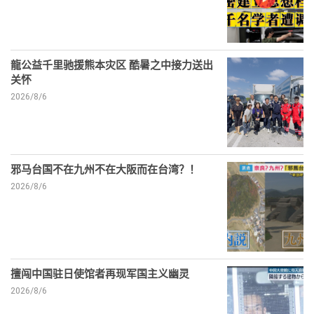
龍公益千里驰援熊本灾区 酷暑之中接力送出
关怀
2026/8/6
邪马台国不在九州不在大阪而在台湾？！
2026/8/6
擅闯中国驻日使馆者再现军国主义幽灵
2026/8/6