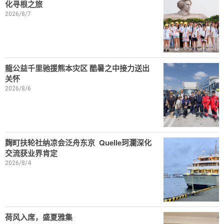
化寻根之旅
2026/8/7
龍公益千里驰援熊本灾区 酷暑之中接力送出
关怀
2026/8/6
麹町扶轮社纳凉会泛舟东京 Quelle珂瀾深化
交流获业界肯定
2026/8/4
荷风入席，盛夏雅集