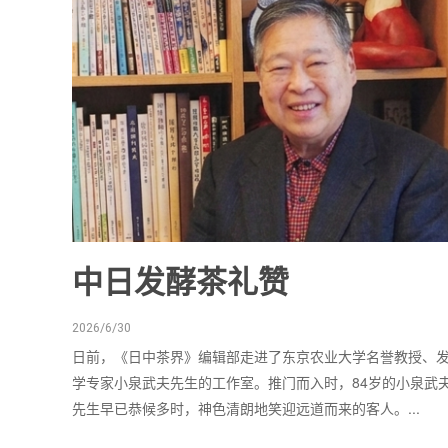
中日发酵茶礼赞
2026/6/30
日前，《日中茶界》编辑部走进了东京农业大学名誉教授、
学专家小泉武夫先生的工作室。推门而入时，84岁的小泉武
先生早已恭候多时，神色清朗地笑迎远道而来的客人。...