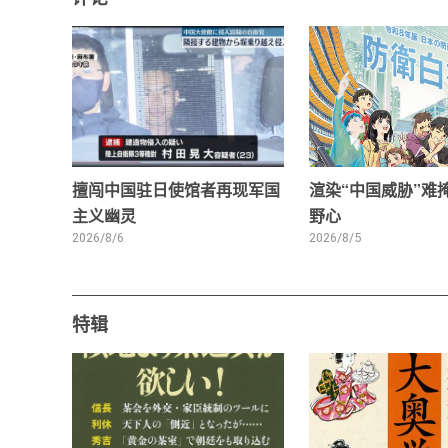
擅闯中国驻日使馆者再现军国
渲染“中国威胁”难
主义幽灵
野心
2026/8/6
2026/8/5
特辑