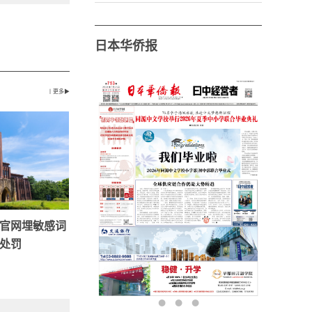
日本华侨报
丨更多▶
官网埋敏感词
处罚