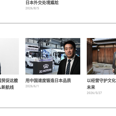
日本外交处境尴尬
2026/8/5
国贸促这艘
用中国速度锻造日本品质
以经营守护文化
么新航线
2026/6/1
未来
2026/5/27