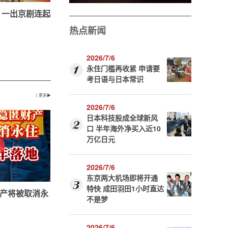
 一出京剧连起
热点新闻
2026/7/6
永住门槛再收紧 申请要
考日语与日本常识
丨更多▶
2026/7/6
日本科技股成全球新风
口 半年海外净买入近10
万亿日元
2026/7/6
东京两大机场即将开通
特快 成田羽田1小时直达
产将被取消永
不是梦
2026/7/6