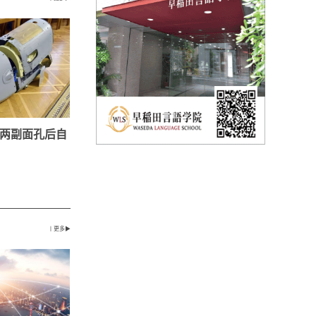
两副面孔后自
丨更多▶