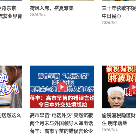
泛舟东京
荷风入席，盛夏雅集
三十年弦歌不辍
交流获业界肯
2026/8/4
中日民心
2026/8/4
的居然这么
高市早苗“电话外交”突然沉寂
偷税漏税隐匿财
两个月未与外国领导人通电话
住 明年落地
蒋丰：高市早苗的错误言论令
2026/8/4