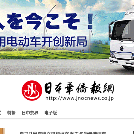
栏
特辑
日中茶界
电子版