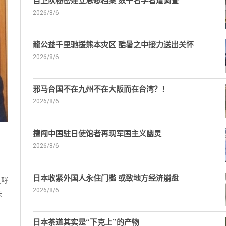
自卫队秘密建立思想档案 数千名学者遭调查
2026/8/6
龍公益千里驰援熊本灾区 酷暑之中接力送出关怀
2026/8/6
邪马台国不在九州不在大阪而在台湾？！
2026/8/6
擅闯中国驻日使馆者再现军国主义幽灵
2026/8/6
日本收紧外国人永住门槛 或致地方经济崩盘
发酵
2026/8/6
夫
日本茶道其实是“下克上”的产物