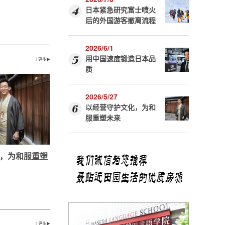
日本紧急研究富士喷火
后的外国游客撤离流程
2026/6/1
用中国速度锻造日本品
丨更多▶
质
2026/5/27
以经营守护文化，为和
服重塑未来
，为和服重塑
丨更多▶