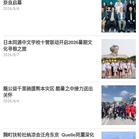
奈良启幕
2026/8/8
日本同源中文学校十营联动开启2026暑期文
化寻根之旅
2026/8/7
龍公益千里驰援熊本灾区 酷暑之中接力送出
关怀
2026/8/6
麹町扶轮社纳凉会泛舟东京 Quelle珂瀾深化