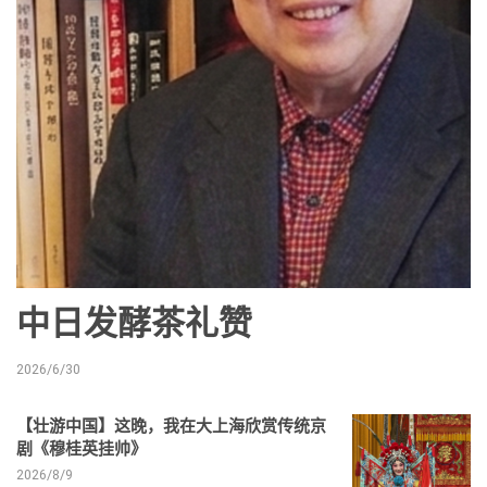
中日发酵茶礼赞
2026/6/30
【壮游中国】这晚，我在大上海欣赏传统京
剧《穆桂英挂帅》
2026/8/9