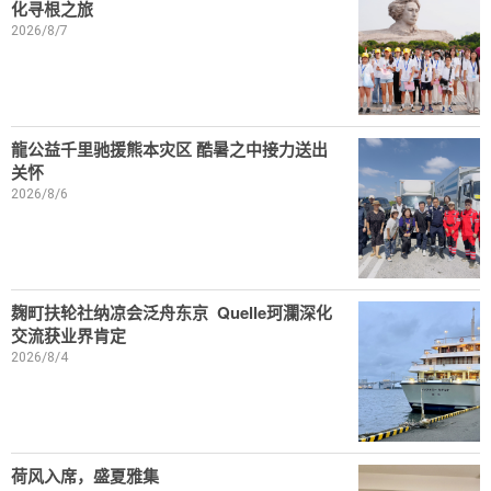
化寻根之旅
2026/8/7
龍公益千里驰援熊本灾区 酷暑之中接力送出
关怀
2026/8/6
麹町扶轮社纳凉会泛舟东京 Quelle珂瀾深化
交流获业界肯定
2026/8/4
荷风入席，盛夏雅集