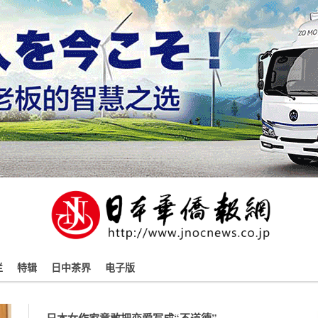
栏
特辑
日中茶界
电子版