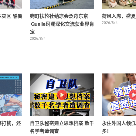
灾区 酷暑
麹町扶轮社纳凉会泛舟东京
荷风入席，盛夏
Quelle珂瀾深化交流获业界肯
2026/8/4
定
2026/8/4
等打钱，还
自卫队秘密建立思想档案 数千
永住外国人领低
名学者遭调查
多！