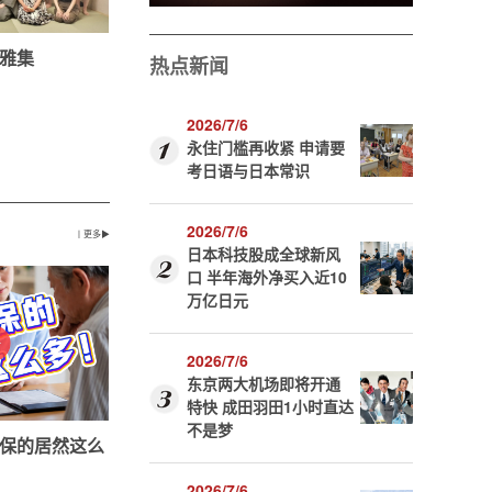
雅集
热点新闻
2026/7/6
永住门槛再收紧 申请要
考日语与日本常识
2026/7/6
丨更多▶
日本科技股成全球新风
口 半年海外净买入近10
万亿日元
2026/7/6
东京两大机场即将开通
特快 成田羽田1小时直达
不是梦
保的居然这么
2026/7/6