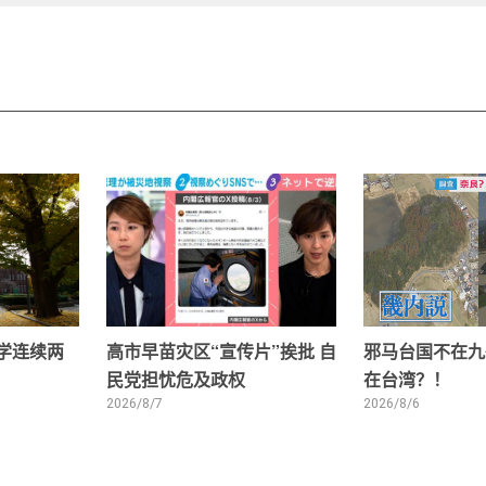
大学连续两
高市早苗灾区“宣传片”挨批 自
邪马台国不在九
民党担忧危及政权
在台湾？！
2026/8/7
2026/8/6
1
2