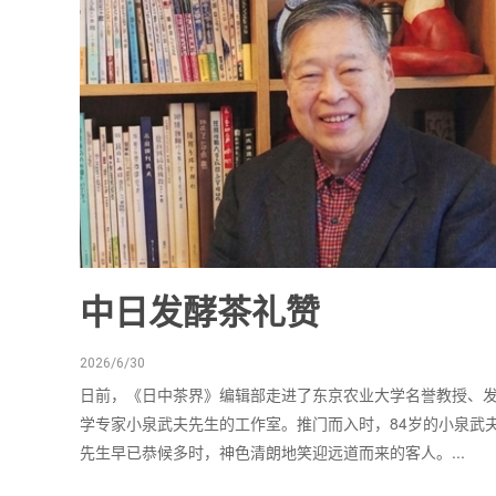
中日发酵茶礼赞
2026/6/30
日前，《日中茶界》编辑部走进了东京农业大学名誉教授、
学专家小泉武夫先生的工作室。推门而入时，84岁的小泉武
先生早已恭候多时，神色清朗地笑迎远道而来的客人。...