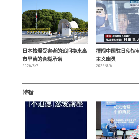
日本核爆受害者的追问换来高
擅闯中国驻日使馆
市早苗的含糊承诺
主义幽灵
2026/8/7
2026/8/6
特辑