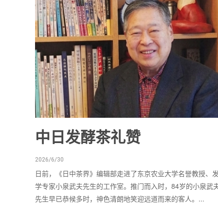
中日发酵茶礼赞
2026/6/30
日前，《日中茶界》编辑部走进了东京农业大学名誉教授、
学专家小泉武夫先生的工作室。推门而入时，84岁的小泉武
先生早已恭候多时，神色清朗地笑迎远道而来的客人。...