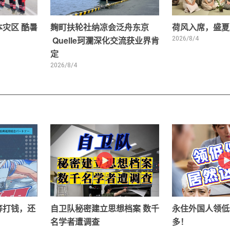
灾区 酷暑
麹町扶轮社纳凉会泛舟东京
荷风入席，盛夏
Quelle珂瀾深化交流获业界肯
2026/8/4
定
2026/8/4
等打钱，还
自卫队秘密建立思想档案 数千
永住外国人领低
名学者遭调查
多！