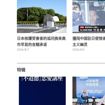
日本核爆受害者的追问换来高
擅闯中国驻日使馆
市早苗的含糊承诺
主义幽灵
2026/8/7
2026/8/6
特辑