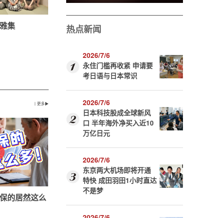
雅集
热点新闻
2026/7/6
永住门槛再收紧 申请要
考日语与日本常识
2026/7/6
丨更多▶
日本科技股成全球新风
口 半年海外净买入近10
万亿日元
2026/7/6
东京两大机场即将开通
特快 成田羽田1小时直达
不是梦
保的居然这么
2026/7/6