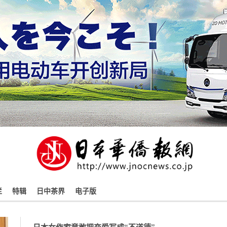
栏
特辑
日中茶界
电子版