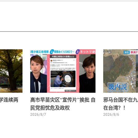
大学连续两
高市早苗灾区“宣传片”挨批 自
邪马台国不在九
民党担忧危及政权
在台湾？！
2026/8/7
2026/8/6
1
2