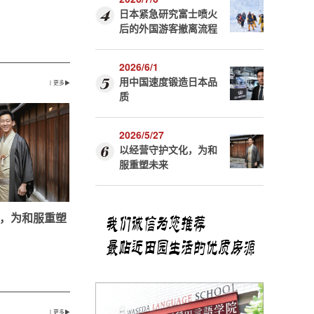
日本紧急研究富士喷火
后的外国游客撤离流程
2026/6/1
用中国速度锻造日本品
丨更多▶
质
2026/5/27
以经营守护文化，为和
服重塑未来
，为和服重塑
丨更多▶