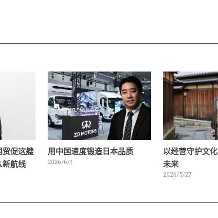
国贸促这艘
用中国速度锻造日本品质
以经营守护文化
么新航线
2026/6/1
未来
2026/5/27