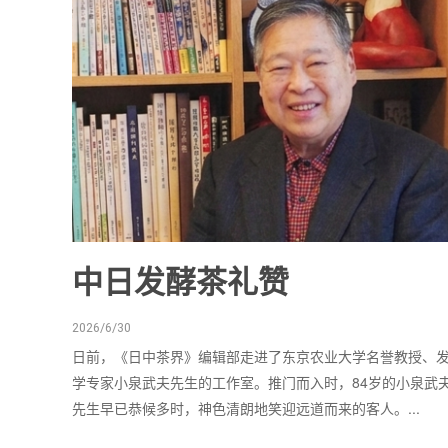
中日发酵茶礼赞
2026/6/30
日前，《日中茶界》编辑部走进了东京农业大学名誉教授、
学专家小泉武夫先生的工作室。推门而入时，84岁的小泉武
先生早已恭候多时，神色清朗地笑迎远道而来的客人。...