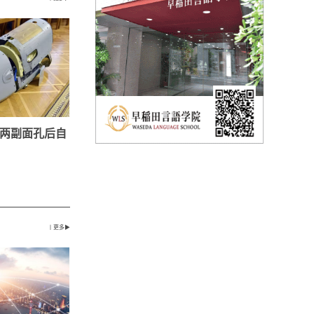
两副面孔后自
丨更多▶