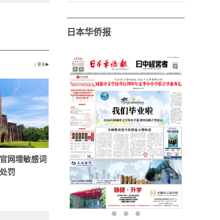
日本华侨报
丨更多▶
官网埋敏感词
处罚