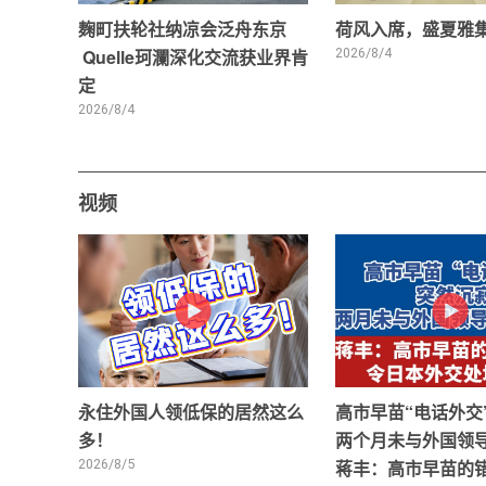
麹町扶轮社纳凉会泛舟东京
荷风入席，盛夏雅
Quelle珂瀾深化交流获业界肯
2026/8/4
定
2026/8/4
视频
永住外国人领低保的居然这么
高市早苗“电话外交
多！
两个月未与外国领
2026/8/5
蒋丰：高市早苗的