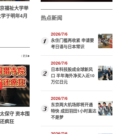
京福祉大学举
大学于明年4月
热点新闻
2026/7/6
永住门槛再收紧 申请要
考日语与日本常识
丨更多▶
2026/7/6
日本科技股成全球新风
口 半年海外净买入近10
万亿日元
2026/7/6
东京两大机场即将开通
特快 成田羽田1小时直达
太保守 资本围
不是梦
还疯狂
2026/7/6