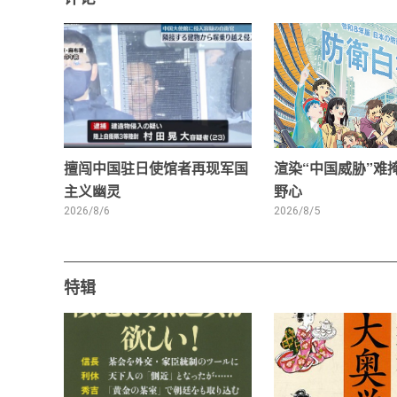
擅闯中国驻日使馆者再现军国
渲染“中国威胁”难
主义幽灵
野心
2026/8/6
2026/8/5
特辑