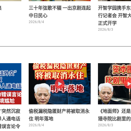
集
三十年弦歌不辍 一出京剧连起
开智学园携手东
中日民心
行记者会 开智
2026/8/4
正式开学
2026/8/3
”突然沉寂
偷税漏税隐匿财产将被取消永
《地面师》还是
导人通电话
住 明年落地
猎寺院比剧里的
错误言论令
2026/8/4
2026/8/3