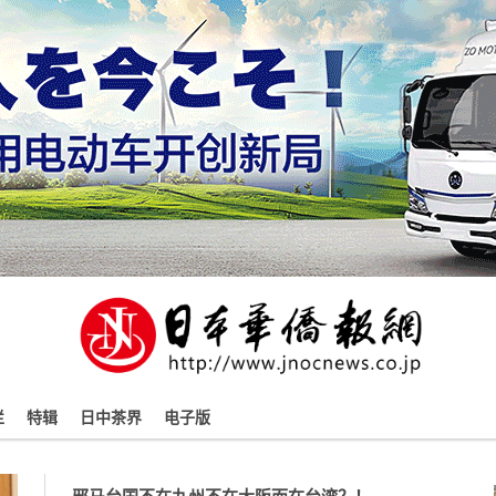
栏
特辑
日中茶界
电子版