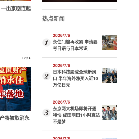
 一出京剧连起
热点新闻
2026/7/6
永住门槛再收紧 申请要
考日语与日本常识
丨更多▶
2026/7/6
日本科技股成全球新风
口 半年海外净买入近10
万亿日元
2026/7/6
东京两大机场即将开通
特快 成田羽田1小时直达
产将被取消永
不是梦
2026/7/6