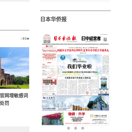
日本华侨报
丨更多▶
官网埋敏感词
处罚