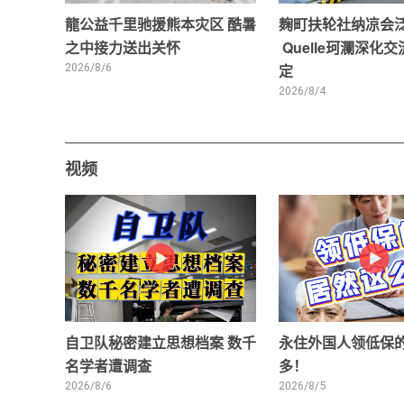
龍公益千里驰援熊本灾区 酷暑
麹町扶轮社纳凉会
之中接力送出关怀
Quelle珂瀾深化
2026/8/6
定
2026/8/4
视频
自卫队秘密建立思想档案 数千
永住外国人领低保
名学者遭调查
多！
2026/8/6
2026/8/5