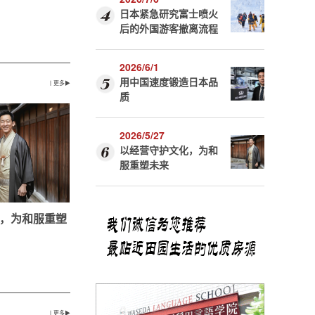
日本紧急研究富士喷火
后的外国游客撤离流程
2026/6/1
用中国速度锻造日本品
丨更多▶
质
2026/5/27
以经营守护文化，为和
服重塑未来
，为和服重塑
丨更多▶