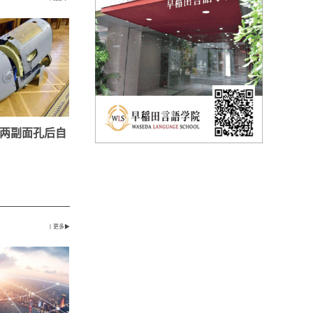
两副面孔后自
丨更多▶