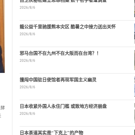
自卫队秘密建立思想档案 数千名学者遭调查
2026/8/6
龍公益千里驰援熊本灾区 酷暑之中接力送出关怀
2026/8/6
邪马台国不在九州不在大阪而在台湾？！
2026/8/6
擅闯中国驻日使馆者再现军国主义幽灵
2026/8/6
日本收紧外国人永住门槛 或致地方经济崩盘
发酵
2026/8/6
夫
日本茶道其实是“下克上”的产物