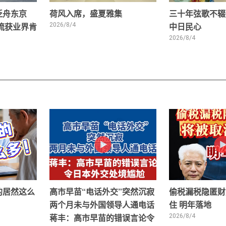
泛舟东京
荷风入席，盛夏雅集
三十年弦歌不辍
交流获业界肯
2026/8/4
中日民心
2026/8/4
的居然这么
高市早苗“电话外交”突然沉寂
偷税漏税隐匿财
两个月未与外国领导人通电话
住 明年落地
蒋丰：高市早苗的错误言论令
2026/8/4