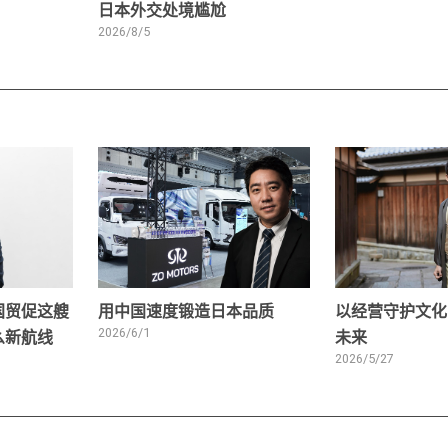
日本外交处境尴尬
2026/8/5
国贸促这艘
用中国速度锻造日本品质
以经营守护文化
么新航线
2026/6/1
未来
2026/5/27