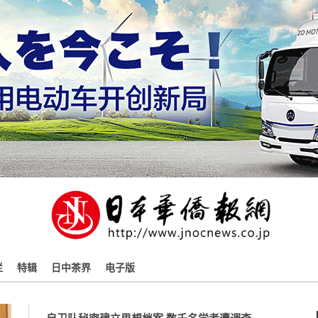
栏
特辑
日中茶界
电子版