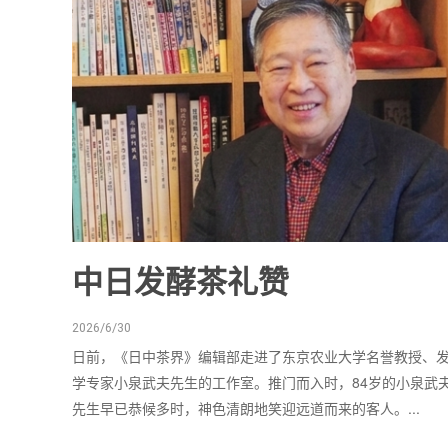
中日发酵茶礼赞
2026/6/30
日前，《日中茶界》编辑部走进了东京农业大学名誉教授、
学专家小泉武夫先生的工作室。推门而入时，84岁的小泉武
先生早已恭候多时，神色清朗地笑迎远道而来的客人。...