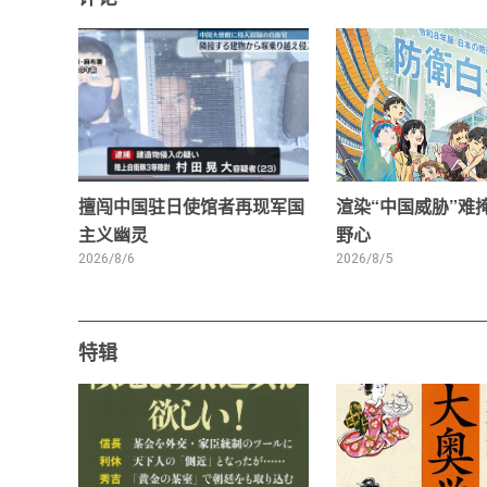
擅闯中国驻日使馆者再现军国
渲染“中国威胁”难
主义幽灵
野心
2026/8/6
2026/8/5
特辑