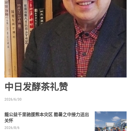
中日发酵茶礼赞
2026/6/30
龍公益千里驰援熊本灾区 酷暑之中接力送出
关怀
2026/8/6