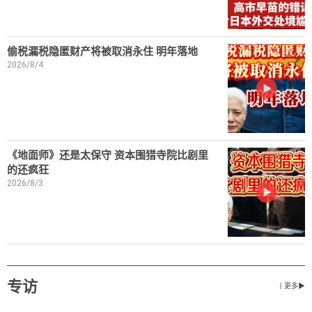
偷税漏税隐匿财产将被取消永住 明年落地
2026/8/4
《地面师》还是太保守 资本围猎寺院比剧里
的还疯狂
2026/8/3
专访
丨更多▶