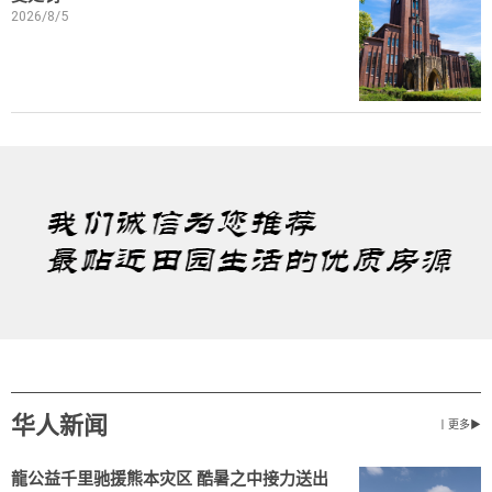
2026/8/5
华人新闻
丨更多▶
龍公益千里驰援熊本灾区 酷暑之中接力送出