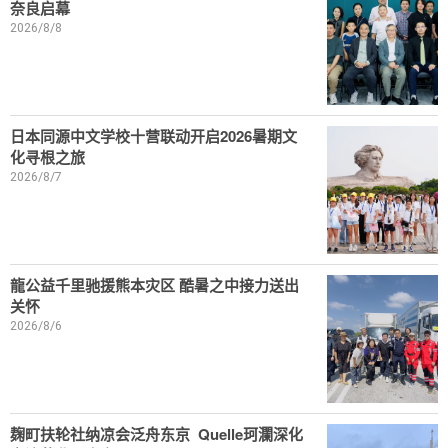
奈良启幕
2026/8/8
日本同源中文学校十营联动开启2026暑期文
化寻根之旅
2026/8/7
龍公益千里驰援熊本灾区 酷暑之中接力送出
关怀
2026/8/6
麹町扶轮社纳凉会泛舟东京 Quelle珂瀾深化